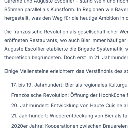
Carême und Auguste Escoffier – stand Wein und hochw
Böhmen parallel als Kunstform. In
Regionen
wie Bayer
hergestellt, was den Weg für die heutige Ambition in 
Die französische Revolution als gesellschaftlicher 
eröffneten Restaurants, wo auch Bier immer häufiger 
Auguste Escoffier etablierte die Brigade Systematik, 
theoretisch begründeten. Doch erst im 21. Jahrhunde
Einige Meilensteine erleichtern das Verständnis des 
17. bis 19. Jahrhundert: Bier als regionales Kulturg
Französische Revolution: Öffnung der Hochküche f
20. Jahrhundert: Entwicklung von Haute Cuisine 
21. Jahrhundert: Wiederentdeckung von Bier als fa
2020er Jahre: Kooperationen zwischen Brauereien