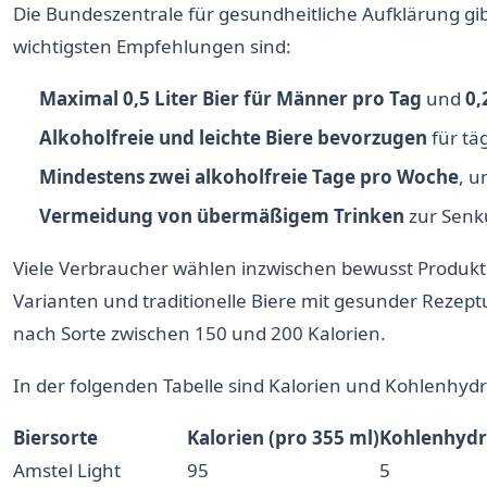
Die Bundeszentrale für gesundheitliche Aufklärung gibt
wichtigsten Empfehlungen sind:
Maximal 0,5 Liter Bier für Männer pro Tag
und
0,
Alkoholfreie und leichte Biere bevorzugen
für tä
Mindestens zwei alkoholfreie Tage pro Woche
, u
Vermeidung von übermäßigem Trinken
zur Senku
Viele Verbraucher wählen inzwischen bewusst Produk
Varianten und traditionelle Biere mit gesunder Rezeptur
nach Sorte zwischen 150 und 200 Kalorien.
In der folgenden Tabelle sind Kalorien und Kohlenhyd
Biersorte
Kalorien (pro 355 ml)
Kohlenhydra
Amstel Light
95
5