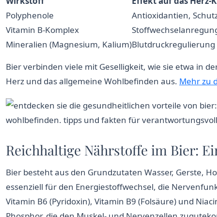
Wirkstoff
Effekt auf das Herz-
Polyphenole
Antioxidantien, Schut
Vitamin B-Komplex
Stoffwechselanregung
Mineralien (Magnesium, Kalium)
Blutdruckregulierung
Bier verbinden viele mit Geselligkeit, wie sie etwa in 
Herz und das allgemeine Wohlbefinden aus.
Mehr zu 
Reichhaltige Nährstoffe im Bier: E
Bier besteht aus den Grundzutaten Wasser, Gerste, Hop
essenziell für den Energiestoffwechsel, die Nervenfun
Vitamin B6 (Pyridoxin), Vitamin B9 (Folsäure) und Nia
Phosphor, die den Muskel- und Nervenzellen zugute