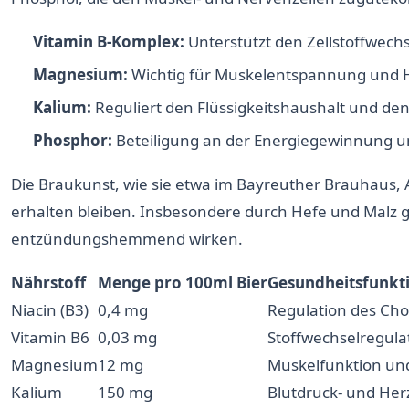
Vitamin B-Komplex:
Unterstützt den Zellstoffwech
Magnesium:
Wichtig für Muskelentspannung und H
Kalium:
Reguliert den Flüssigkeitshaushalt und den
Phosphor:
Beteiligung an der Energiegewinnung u
Die Braukunst, wie sie etwa im Bayreuther Brauhaus, Au
erhalten bleiben. Insbesondere durch Hefe und Malz g
entzündungshemmend wirken.
Nährstoff
Menge pro 100ml Bier
Gesundheitsfunkt
Niacin (B3)
0,4 mg
Regulation des Cho
Vitamin B6
0,03 mg
Stoffwechselregula
Magnesium
12 mg
Muskelfunktion un
Kalium
150 mg
Blutdruck- und Her