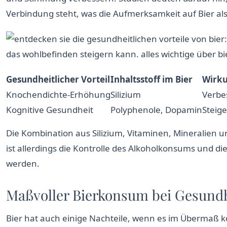
Verbindung steht, was die Aufmerksamkeit auf Bier als 
Gesundheitlicher Vorteil
Inhaltsstoff im Bier
Wirk
Knochendichte-Erhöhung
Silizium
Verbes
Kognitive Gesundheit
Polyphenole, Dopamin
Steig
Die Kombination aus Silizium, Vitaminen, Mineralien 
ist allerdings die Kontrolle des Alkoholkonsums und d
werden.
Maßvoller Bierkonsum bei Gesundh
Bier hat auch einige Nachteile, wenn es im Übermaß k