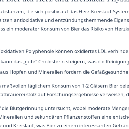
 Substanzen, die sich positiv auf das Herz-Kreislauf-Sys
sitzen antioxidative und entzündungshemmende Eigenscha
ass ein moderater Konsum von Bier das Risiko von Herzk
oxidativen Polyphenole können oxidiertes LDL verhindern,
 kann das „gute“ Cholesterin steigern, was die Reinigung
e aus Hopfen und Mineralien fördern die Gefäßgesundhe
m maßvollen täglichem Konsum von 1-2 Gläsern Bier bele
ivatbrauerei stolz auf Forschungsergebnisse verweisen, 
uf die Blutgerinnung untersucht, wobei moderate Mengen
Mineralien und sekundären Pflanzenstoffen eine entsch
rz und Kreislauf, was Bier zu einem interessanten Geträ