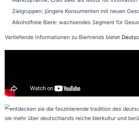
Marktdynamik:
Craft Beer als Motor für Innovation 
Zielgruppen:
jüngere Konsumenten mit neuen Ges
Alkoholfreie Biere:
wachsendes Segment für Gesu
Vertiefende Informationen zu Biertrends bietet
Deutsc