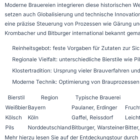
Moderne Brauereien integrieren diese historischen We
setzen auch Globalisierung und technische Innovatio
eine präzise Steuerung von Prozessen wie Gärung und 
Krombacher
und
Bitburger
international bekannt gem
Reinheitsgebot:
feste Vorgaben für Zutaten zur Sic
Regionale Vielfalt:
unterschiedliche Bierstile wie Pil
Klostertradition:
Ursprung vieler Brauverfahren u
Moderne Technik:
Optimierung von Brauprozessen 
Bierstil
Region
Typische Brauerei
Weißbier
Bayern
Paulaner, Erdinger
Frucht
Kölsch
Köln
Gaffel, Reissdorf
Leicht
Pils
Norddeutschland
Bitburger, Warsteiner
Bitter
Mehr hierzu lesen Sie auf der Entdeckungstour durch