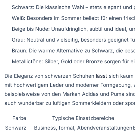
Schwarz:
Die klassische Wahl – stets elegant und
Weiß:
Besonders im Sommer beliebt für einen fris
Beige bis Nude:
Unaufdringlich, subtil und ideal, u
Grau:
Neutral und vielseitig, besonders geeignet f
Braun:
Die warme Alternative zu Schwarz, die beso
Metallictöne:
Silber, Gold oder Bronze sorgen für 
Die Eleganz von schwarzen Schuhen
lässt
sich kaum ü
mit hochwertigem Leder und moderner Formgebung, 
beispielsweise von den Marken
Adidas
und
Puma
sind
auch wunderbar zu luftigen Sommerkleidern oder spo
Farbe
Typische Einsatzbereiche
Schwarz
Business, formal, Abendveranstaltungen