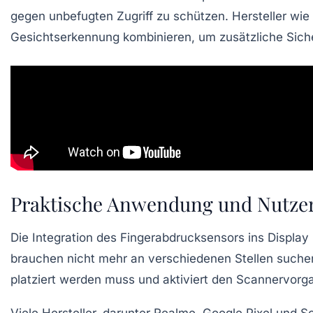
gegen unbefugten Zugriff zu schützen. Hersteller wie
Gesichtserkennung kombinieren, um zusätzliche Siche
Praktische Anwendung und Nutzer
Die Integration des Fingerabdrucksensors ins Display
brauchen nicht mehr an verschiedenen Stellen suchen
platziert werden muss und aktiviert den Scannervorg
Viele Hersteller, darunter
Realme
,
Google Pixel
und
S