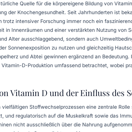
türliche Quelle für die körpereigene Bildung von Vitami
zung der Knochengesundheit. Seit Jahrhunderten ist beka
 trotz intensiver Forschung immer noch ein faszinieren
Zeit in Innenräumen und einer verstärkten Nutzung von
p und Alter ausschlaggebend, sondern auch Umweltbedin
e der Sonnenexposition zu nutzen und gleichzeitig Ha
ppelherz und Abtei gewinnen ergänzend an Bedeutung.
itamin-D-Produktion umfassend betrachtet, wobei pra
on Vitamin D und der Einfluss des S
in vielfältigen Stoffwechselprozessen eine zentrale Rolle 
, und regulatorisch auf die Muskelkraft sowie das Imm
inen nicht ausschließlich über die Nahrung aufgenomme