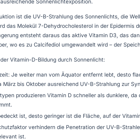
 ausreichende Sonnenlichtexposition.
ktion ist die UV-B-Strahlung des Sonnenlichts, die We
wird das Molekül 7-Dehydrocholesterol in der Epidermis
rung entsteht daraus das aktive Vitamin D3, das dann 
eber, wo es zu Calcifediol umgewandelt wird – der Speic
 der Vitamin-D-Bildung durch Sonnenlicht:
eit:
Je weiter man vom Äquator entfernt lebt, desto flac
 März bis Oktober ausreichend UV-B-Strahlung zur Synt
typen produzieren Vitamin D schneller als dunklere, da 
emmt.
deckt ist, desto geringer ist die Fläche, auf der Vitam
chutzfaktor verhindern die Penetration der UV-B-Strahl
evant ist.